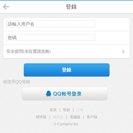
登錄
安全提問(未設置請忽略)
登錄
或使用QQ登錄
首頁
|
登錄
|
註冊
標準版
|
觸屏版
|
電腦版
|
客戶端
© Comsenz Inc.