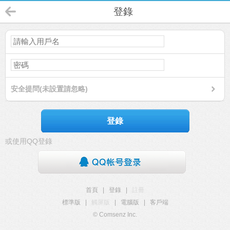
登錄
安全提問(未設置請忽略)
登錄
或使用QQ登錄
首頁
|
登錄
|
註冊
標準版
|
觸屏版
|
電腦版
|
客戶端
© Comsenz Inc.