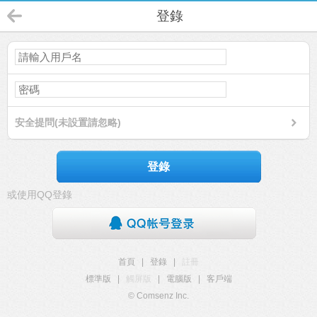
登錄
安全提問(未設置請忽略)
登錄
或使用QQ登錄
首頁
|
登錄
|
註冊
標準版
|
觸屏版
|
電腦版
|
客戶端
© Comsenz Inc.