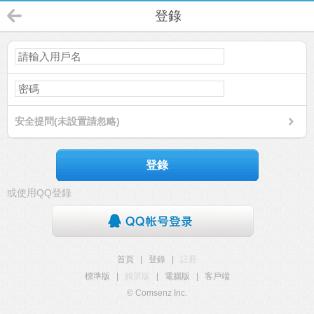
登錄
安全提問(未設置請忽略)
登錄
或使用QQ登錄
首頁
|
登錄
|
註冊
標準版
|
觸屏版
|
電腦版
|
客戶端
© Comsenz Inc.