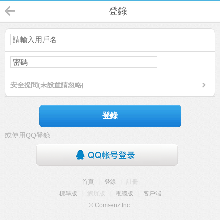
登錄
安全提問(未設置請忽略)
登錄
或使用QQ登錄
首頁
|
登錄
|
註冊
標準版
|
觸屏版
|
電腦版
|
客戶端
© Comsenz Inc.