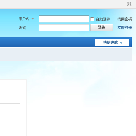
用戶名
自動登錄
找回密碼
登錄
密碼
立即註冊
快捷導航