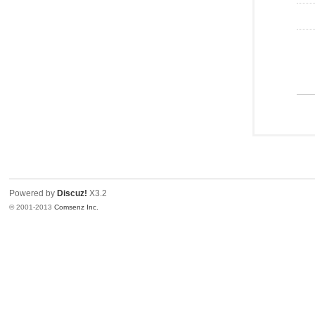
Powered by
Discuz!
X3.2
© 2001-2013
Comsenz Inc.