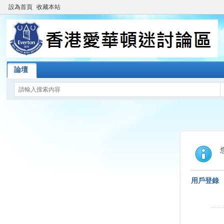
設為首頁
收藏本站
論壇
用戶登錄