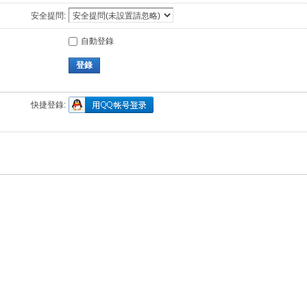
安全提問:
自動登錄
登錄
快捷登錄: