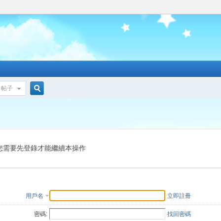
帖子
搜
索
您需要先登錄才能繼續本操作
用戶名
立即註冊
密碼:
找回密碼