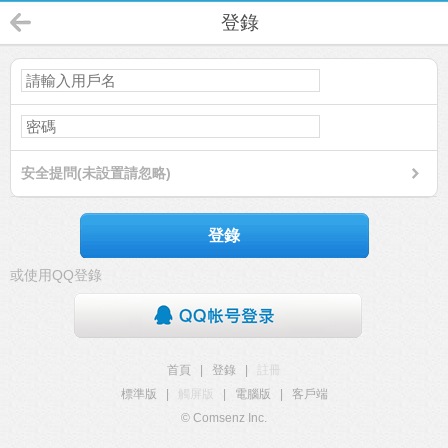
登錄
安全提問(未設置請忽略)
登錄
或使用QQ登錄
首頁
|
登錄
|
註冊
標準版
|
觸屏版
|
電腦版
|
客戶端
© Comsenz Inc.