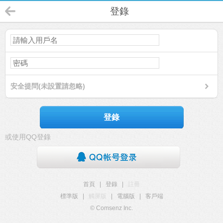
登錄
安全提問(未設置請忽略)
登錄
或使用QQ登錄
首頁
|
登錄
|
註冊
標準版
|
觸屏版
|
電腦版
|
客戶端
© Comsenz Inc.