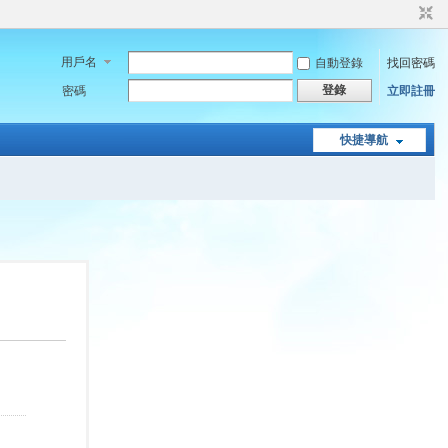
用戶名
自動登錄
找回密碼
登錄
密碼
立即註冊
快捷導航