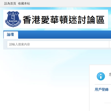
設為首頁
收藏本站
論壇
用戶登錄