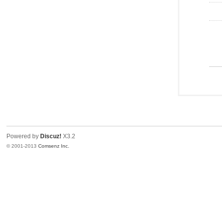
Powered by
Discuz!
X3.2
© 2001-2013
Comsenz Inc.