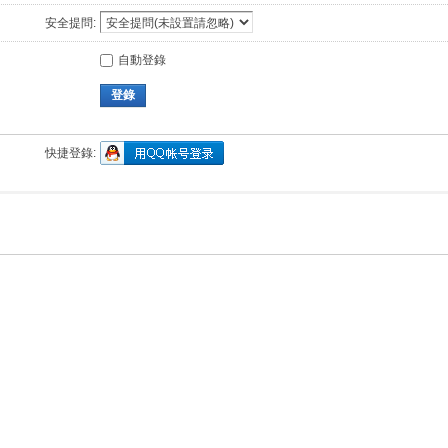
安全提問:
自動登錄
登錄
快捷登錄: