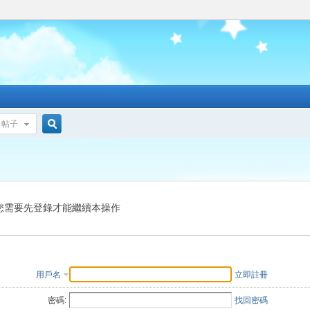
帖子
搜
索
您需要先登錄才能繼續本操作
用戶名
立即註冊
密碼:
找回密碼