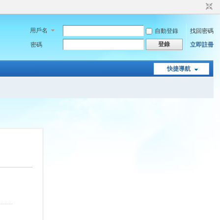
用戶名
自動登錄
找回密碼
登錄
密碼
立即註冊
快捷導航