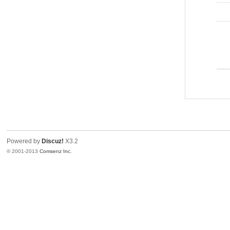
Powered by
Discuz!
X3.2
© 2001-2013
Comsenz Inc.