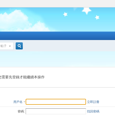
帖子
搜
索
您需要先登錄才能繼續本操作
用戶名
立即註冊
密碼:
找回密碼