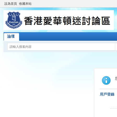
設為首頁
收藏本站
論壇
用戶登錄