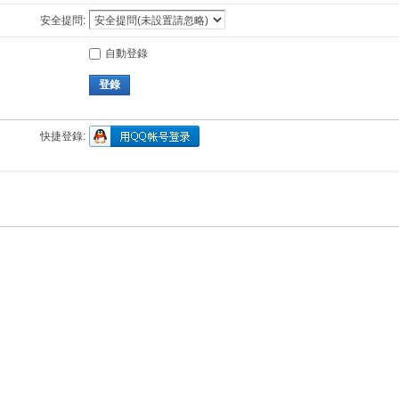
安全提問:
自動登錄
登錄
快捷登錄: