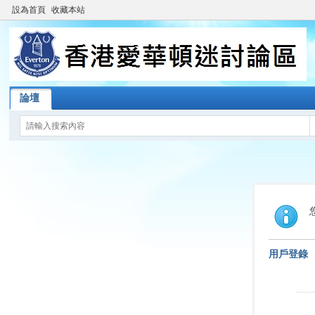
設為首頁
收藏本站
論壇
用戶登錄