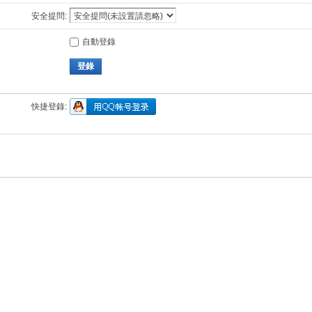
安全提問:
自動登錄
登錄
快捷登錄: