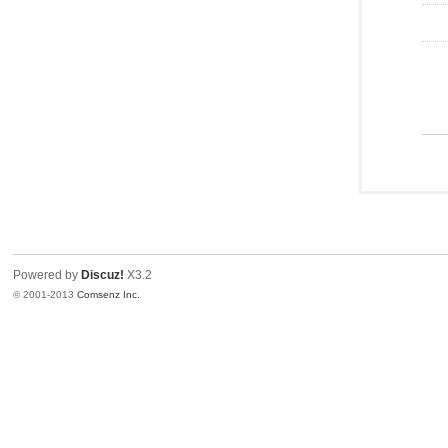
Powered by
Discuz!
X3.2
© 2001-2013
Comsenz Inc.