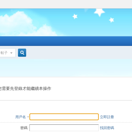
帖子
搜
索
您需要先登錄才能繼續本操作
用戶名
立即註冊
密碼:
找回密碼