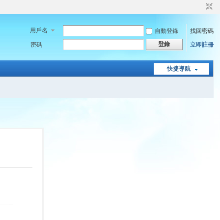
用戶名
自動登錄
找回密碼
登錄
密碼
立即註冊
快捷導航