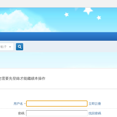
帖子
搜
索
您需要先登錄才能繼續本操作
用戶名
立即註冊
密碼:
找回密碼