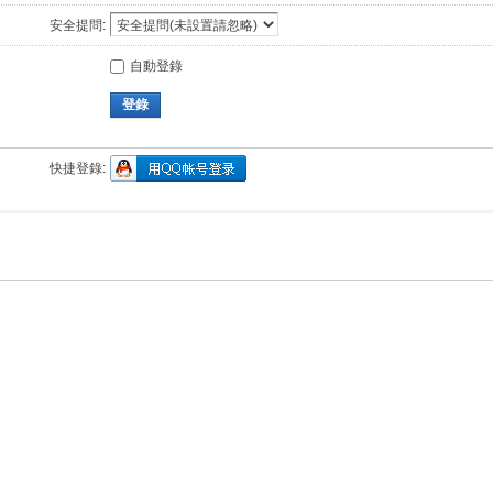
安全提問:
自動登錄
登錄
快捷登錄: