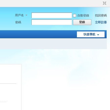
用戶名
自動登錄
找回密碼
登錄
密碼
立即註冊
快捷導航