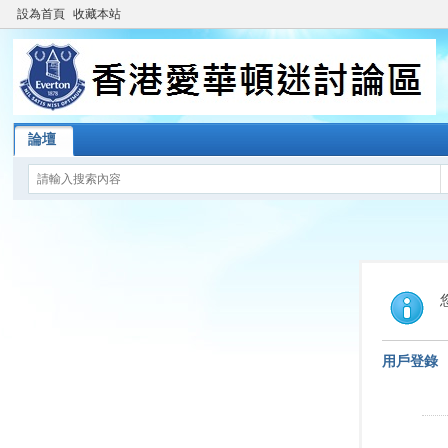
設為首頁
收藏本站
論壇
用戶登錄