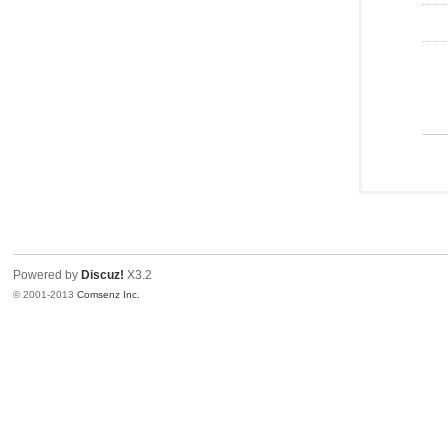
Powered by
Discuz!
X3.2
© 2001-2013
Comsenz Inc.