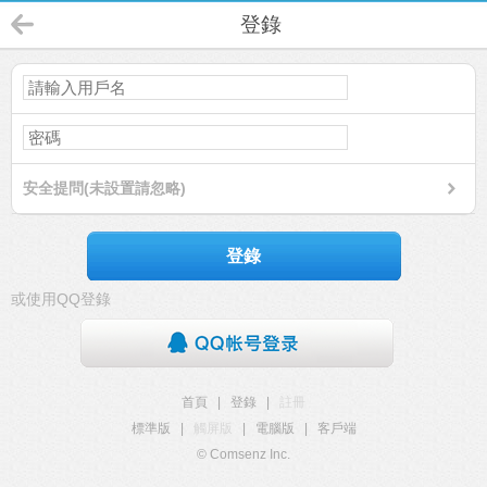
登錄
安全提問(未設置請忽略)
登錄
或使用QQ登錄
首頁
|
登錄
|
註冊
標準版
|
觸屏版
|
電腦版
|
客戶端
© Comsenz Inc.