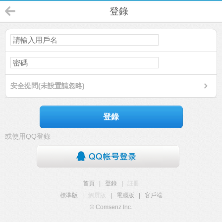
登錄
安全提問(未設置請忽略)
登錄
或使用QQ登錄
首頁
|
登錄
|
註冊
標準版
|
觸屏版
|
電腦版
|
客戶端
© Comsenz Inc.