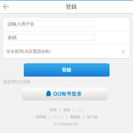
登錄
安全提問(未設置請忽略)
登錄
或使用QQ登錄
首頁
|
登錄
|
註冊
標準版
|
觸屏版
|
電腦版
|
客戶端
© Comsenz Inc.