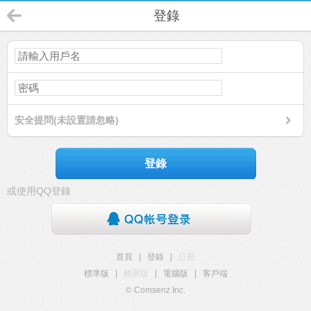
登錄
安全提問(未設置請忽略)
登錄
或使用QQ登錄
首頁
|
登錄
|
註冊
標準版
|
觸屏版
|
電腦版
|
客戶端
© Comsenz Inc.