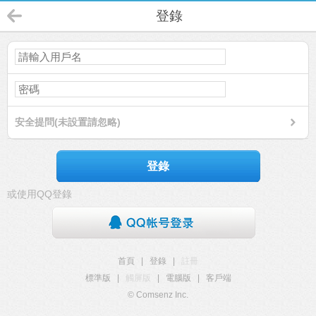
登錄
安全提問(未設置請忽略)
登錄
或使用QQ登錄
首頁
|
登錄
|
註冊
標準版
|
觸屏版
|
電腦版
|
客戶端
© Comsenz Inc.