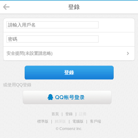
登錄
安全提問(未設置請忽略)
登錄
或使用QQ登錄
首頁
|
登錄
|
註冊
標準版
|
觸屏版
|
電腦版
|
客戶端
© Comsenz Inc.