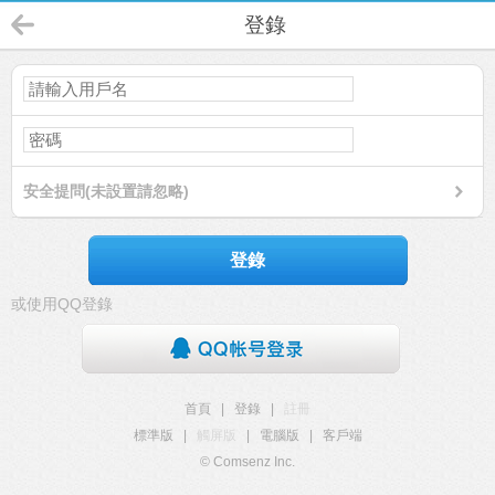
登錄
安全提問(未設置請忽略)
登錄
或使用QQ登錄
首頁
|
登錄
|
註冊
標準版
|
觸屏版
|
電腦版
|
客戶端
© Comsenz Inc.