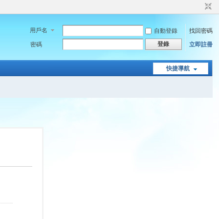
用戶名
自動登錄
找回密碼
登錄
密碼
立即註冊
快捷導航