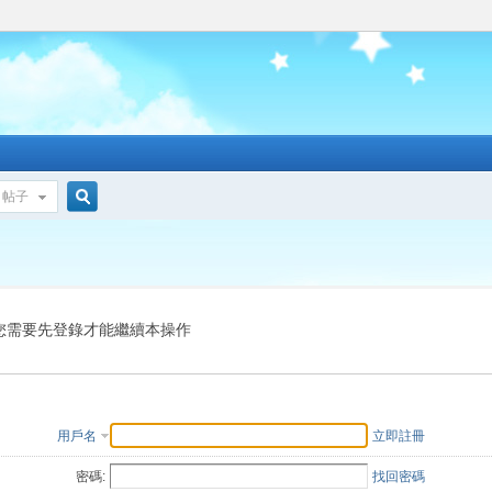
帖子
搜
索
您需要先登錄才能繼續本操作
用戶名
立即註冊
密碼:
找回密碼