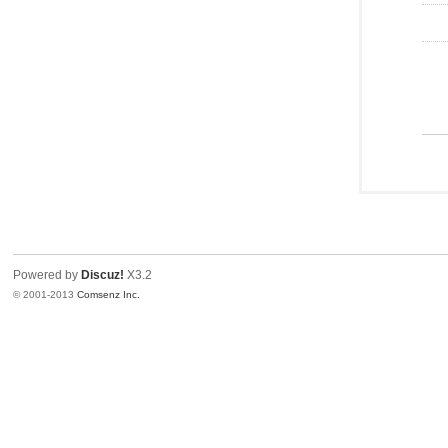
Powered by
Discuz!
X3.2
© 2001-2013
Comsenz Inc.