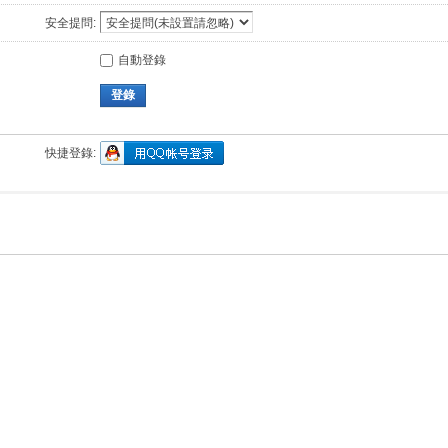
安全提問:
自動登錄
登錄
快捷登錄: