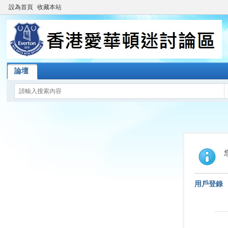
設為首頁
收藏本站
論壇
用戶登錄