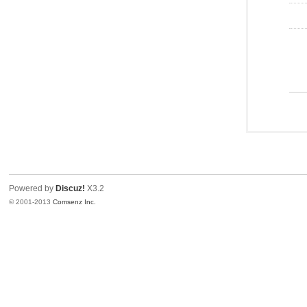
Powered by
Discuz!
X3.2
© 2001-2013
Comsenz Inc.