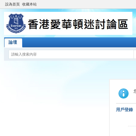
設為首頁
收藏本站
論壇
用戶登錄