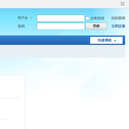
用戶名
自動登錄
找回密碼
登錄
密碼
立即註冊
快捷導航