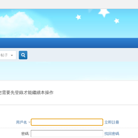
帖子
搜
索
您需要先登錄才能繼續本操作
用戶名
立即註冊
密碼:
找回密碼