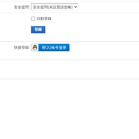
安全提問:
自動登錄
登錄
快捷登錄: