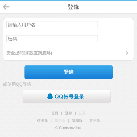
登錄
安全提問(未設置請忽略)
登錄
或使用QQ登錄
首頁
|
登錄
|
註冊
標準版
|
觸屏版
|
電腦版
|
客戶端
© Comsenz Inc.