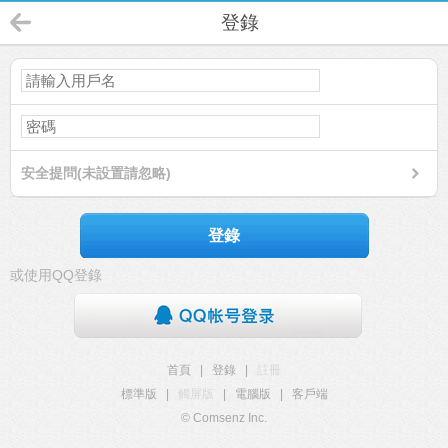
登錄
安全提問(未設置請忽略)
登錄
或使用QQ登錄
首頁
|
登錄
|
註冊
標準版
|
觸屏版
|
電腦版
|
客戶端
© Comsenz Inc.