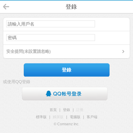
登錄
安全提問(未設置請忽略)
登錄
或使用QQ登錄
首頁
|
登錄
|
註冊
標準版
|
觸屏版
|
電腦版
|
客戶端
© Comsenz Inc.