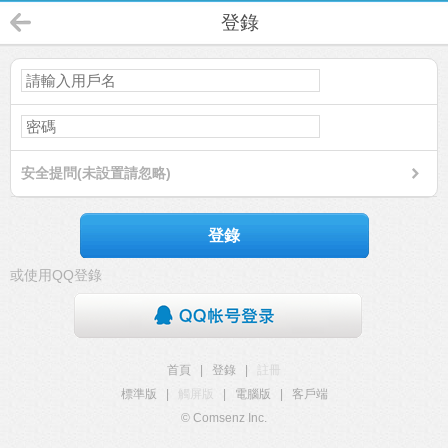
登錄
安全提問(未設置請忽略)
登錄
或使用QQ登錄
首頁
|
登錄
|
註冊
標準版
|
觸屏版
|
電腦版
|
客戶端
© Comsenz Inc.