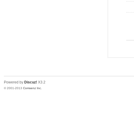
Powered by
Discuz!
X3.2
© 2001-2013
Comsenz Inc.