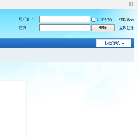
用戶名
自動登錄
找回密碼
登錄
密碼
立即註冊
快捷導航