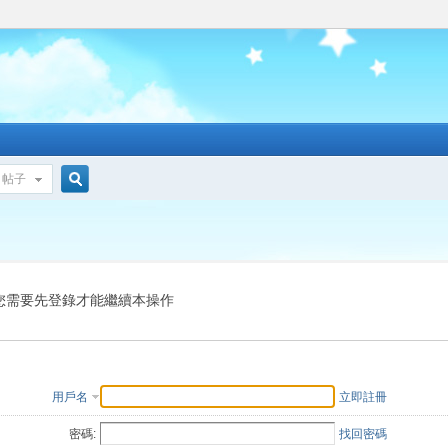
帖子
搜
索
您需要先登錄才能繼續本操作
用戶名
立即註冊
密碼:
找回密碼