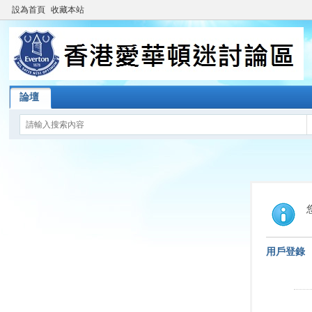
設為首頁
收藏本站
論壇
用戶登錄