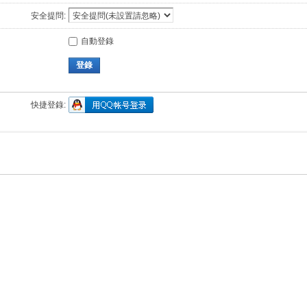
安全提問:
自動登錄
登錄
快捷登錄: