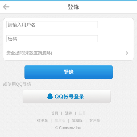
登錄
安全提問(未設置請忽略)
登錄
或使用QQ登錄
首頁
|
登錄
|
註冊
標準版
|
觸屏版
|
電腦版
|
客戶端
© Comsenz Inc.