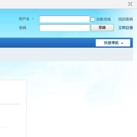
用戶名
自動登錄
找回密碼
登錄
密碼
立即註冊
快捷導航