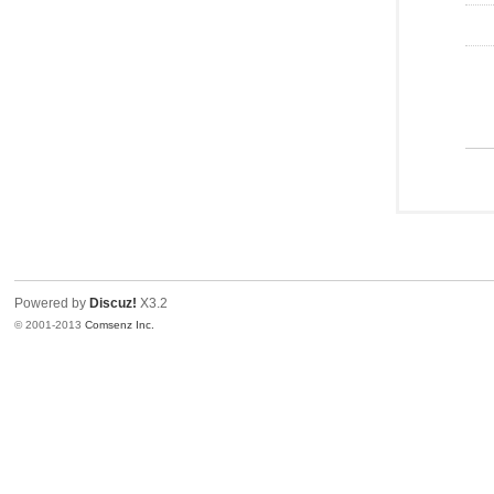
Powered by
Discuz!
X3.2
© 2001-2013
Comsenz Inc.