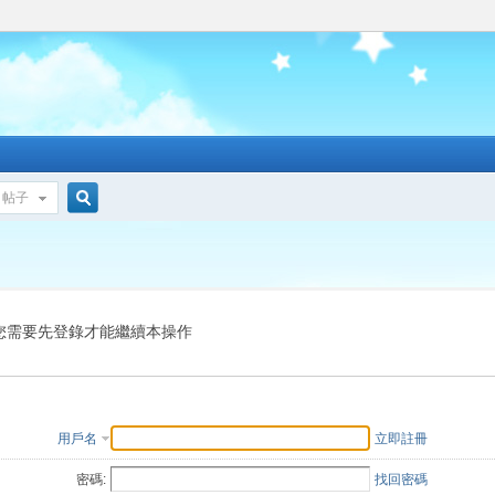
帖子
搜
索
您需要先登錄才能繼續本操作
用戶名
立即註冊
密碼:
找回密碼