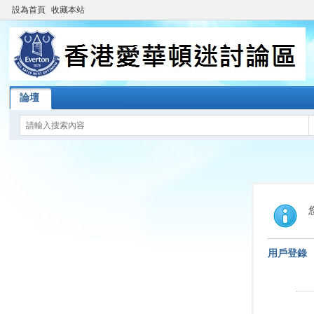
設為首頁
收藏本站
論壇
用戶登錄