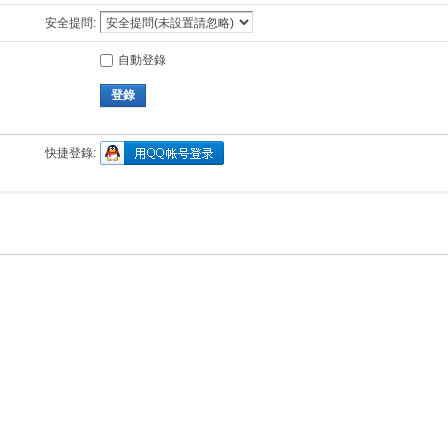
安全提問:
自動登錄
登錄
快捷登錄: