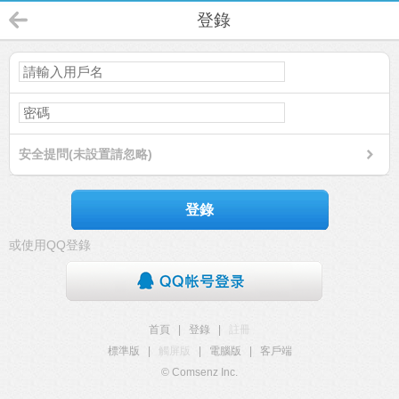
登錄
安全提問(未設置請忽略)
登錄
或使用QQ登錄
首頁
|
登錄
|
註冊
標準版
|
觸屏版
|
電腦版
|
客戶端
© Comsenz Inc.