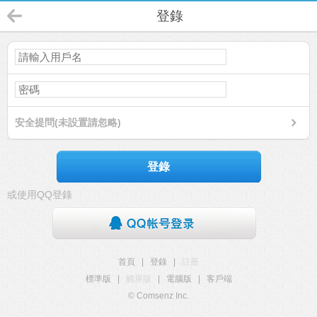
登錄
安全提問(未設置請忽略)
登錄
或使用QQ登錄
首頁
|
登錄
|
註冊
標準版
|
觸屏版
|
電腦版
|
客戶端
© Comsenz Inc.