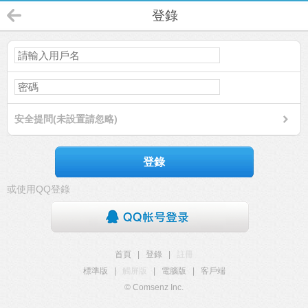
登錄
安全提問(未設置請忽略)
登錄
或使用QQ登錄
首頁
|
登錄
|
註冊
標準版
|
觸屏版
|
電腦版
|
客戶端
© Comsenz Inc.