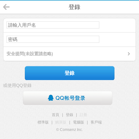
登錄
安全提問(未設置請忽略)
登錄
或使用QQ登錄
首頁
|
登錄
|
註冊
標準版
|
觸屏版
|
電腦版
|
客戶端
© Comsenz Inc.