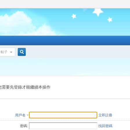
帖子
搜
索
您需要先登錄才能繼續本操作
用戶名
立即註冊
密碼:
找回密碼