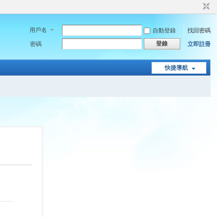
用戶名
自動登錄
找回密碼
登錄
密碼
立即註冊
快捷導航