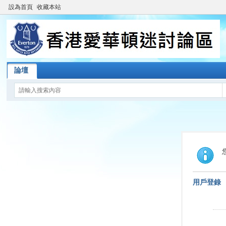
設為首頁
收藏本站
論壇
用戶登錄