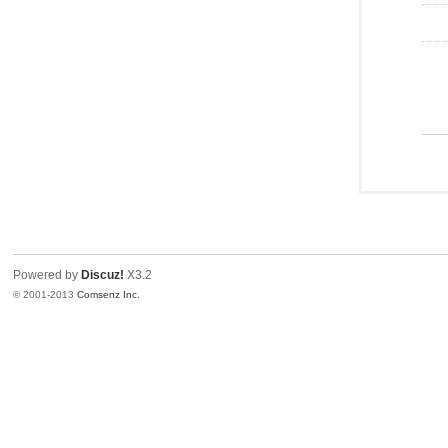
Powered by
Discuz!
X3.2
© 2001-2013
Comsenz Inc.