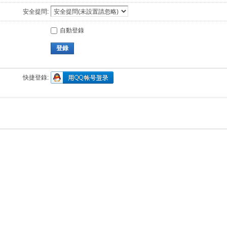
安全提問:
自動登錄
登錄
快捷登錄: