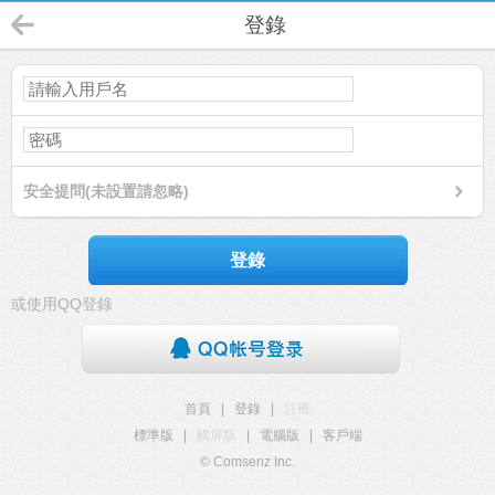
登錄
安全提問(未設置請忽略)
登錄
或使用QQ登錄
首頁
|
登錄
|
註冊
標準版
|
觸屏版
|
電腦版
|
客戶端
© Comsenz Inc.