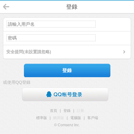
登錄
安全提問(未設置請忽略)
登錄
或使用QQ登錄
首頁
|
登錄
|
註冊
標準版
|
觸屏版
|
電腦版
|
客戶端
© Comsenz Inc.