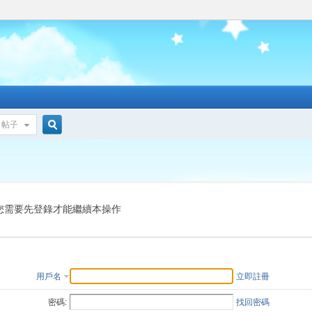
帖子
搜
索
您需要先登錄才能繼續本操作
用戶名
立即註冊
密碼:
找回密碼