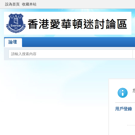
設為首頁
收藏本站
論壇
用戶登錄