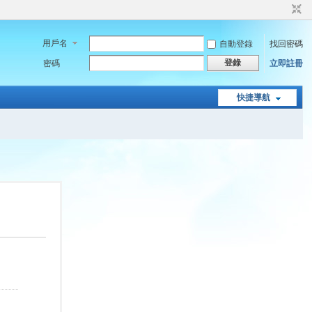
用戶名
自動登錄
找回密碼
登錄
密碼
立即註冊
快捷導航