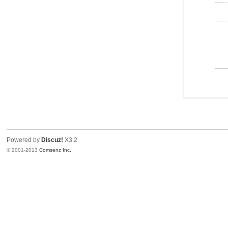
Powered by
Discuz!
X3.2
© 2001-2013
Comsenz Inc.