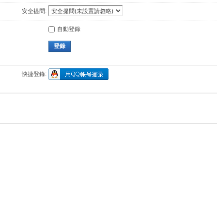
安全提問:
自動登錄
登錄
快捷登錄: