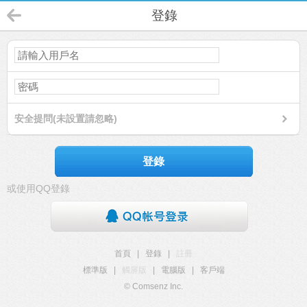
登錄
安全提問(未設置請忽略)
登錄
或使用QQ登錄
首頁
|
登錄
|
註冊
標準版
|
觸屏版
|
電腦版
|
客戶端
© Comsenz Inc.