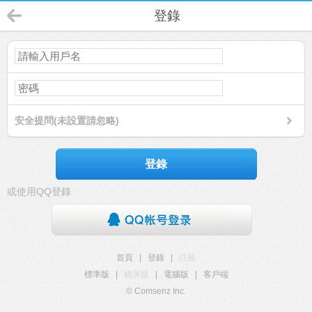
登錄
安全提問(未設置請忽略)
登錄
或使用QQ登錄
首頁
|
登錄
|
註冊
標準版
|
觸屏版
|
電腦版
|
客戶端
© Comsenz Inc.