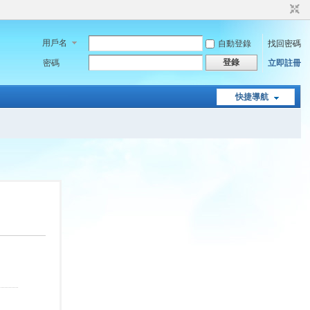
用戶名
自動登錄
找回密碼
登錄
密碼
立即註冊
快捷導航