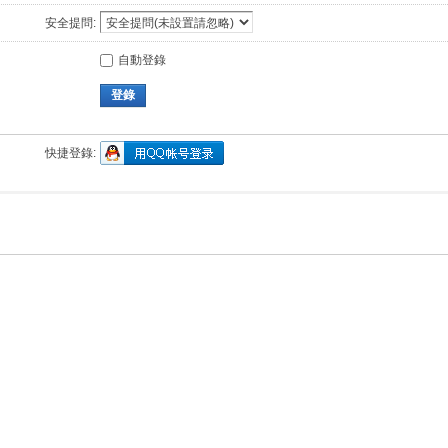
安全提問:
自動登錄
登錄
快捷登錄: