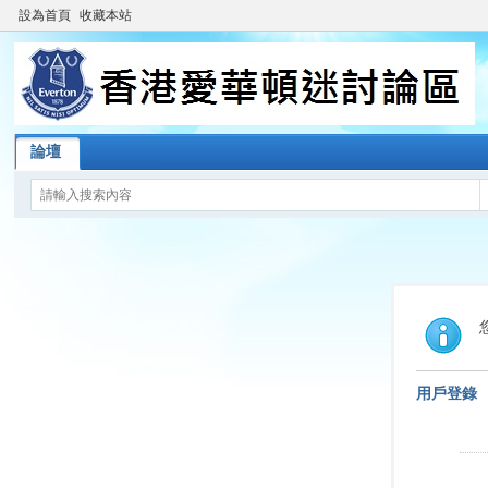
設為首頁
收藏本站
論壇
用戶登錄