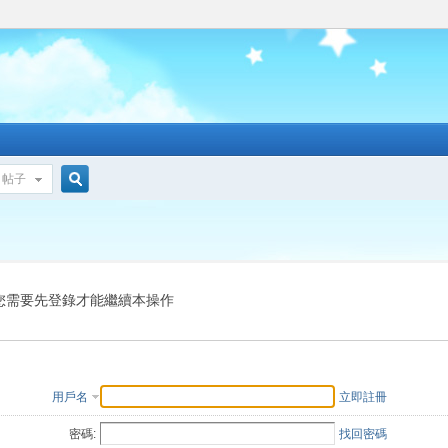
帖子
搜
索
您需要先登錄才能繼續本操作
用戶名
立即註冊
密碼:
找回密碼