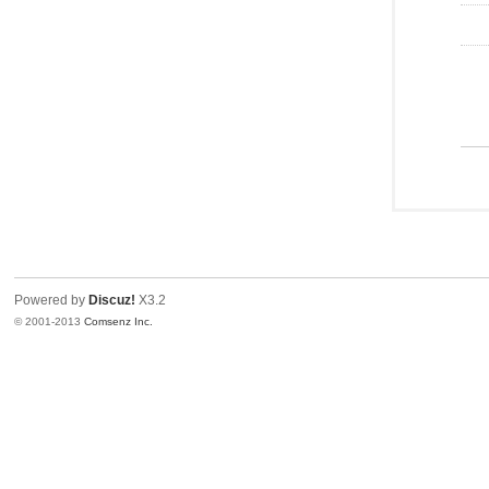
Powered by
Discuz!
X3.2
© 2001-2013
Comsenz Inc.