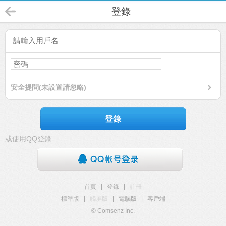
登錄
安全提問(未設置請忽略)
登錄
或使用QQ登錄
首頁
|
登錄
|
註冊
標準版
|
觸屏版
|
電腦版
|
客戶端
© Comsenz Inc.