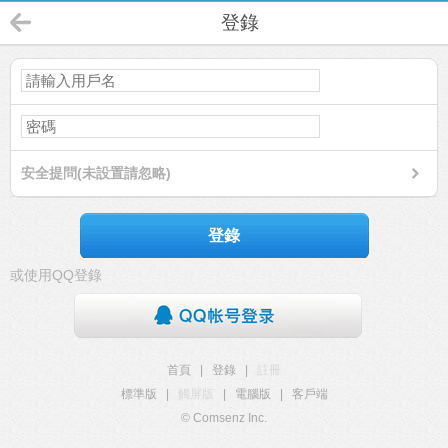
登錄
安全提問(未設置請忽略)
登錄
或使用QQ登錄
首頁
|
登錄
|
註冊
標準版
|
觸屏版
|
電腦版
|
客戶端
© Comsenz Inc.