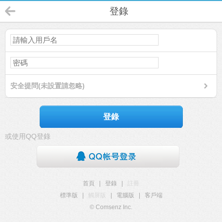
登錄
安全提問(未設置請忽略)
登錄
或使用QQ登錄
首頁
|
登錄
|
註冊
標準版
|
觸屏版
|
電腦版
|
客戶端
© Comsenz Inc.