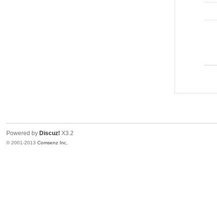
Powered by
Discuz!
X3.2
© 2001-2013
Comsenz Inc.