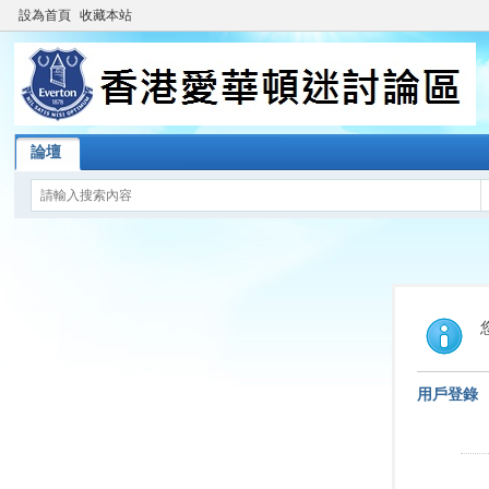
設為首頁
收藏本站
論壇
用戶登錄