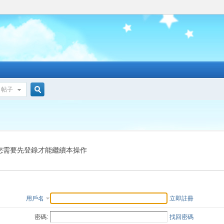
帖子
搜
索
您需要先登錄才能繼續本操作
用戶名
立即註冊
密碼:
找回密碼