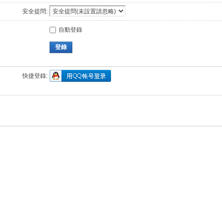
安全提問:
自動登錄
登錄
快捷登錄: