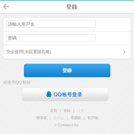
登錄
安全提問(未設置請忽略)
登錄
或使用QQ登錄
首頁
|
登錄
|
註冊
標準版
|
觸屏版
|
電腦版
|
客戶端
© Comsenz Inc.