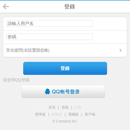
登錄
安全提問(未設置請忽略)
登錄
或使用QQ登錄
首頁
|
登錄
|
註冊
標準版
|
觸屏版
|
電腦版
|
客戶端
© Comsenz Inc.