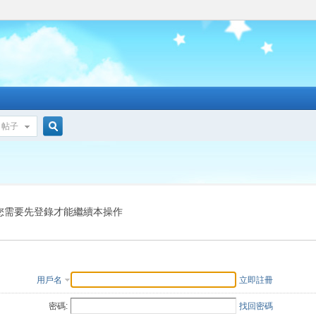
帖子
搜
索
您需要先登錄才能繼續本操作
用戶名
立即註冊
密碼:
找回密碼