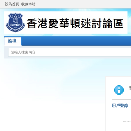
設為首頁
收藏本站
論壇
用戶登錄