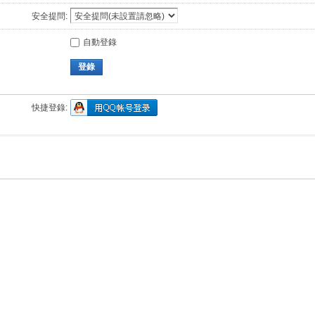
安全提問:
自動登錄
登錄
快捷登錄: