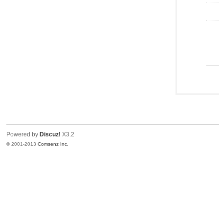
Powered by
Discuz!
X3.2
© 2001-2013
Comsenz Inc.