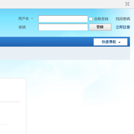
用戶名
自動登錄
找回密碼
登錄
密碼
立即註冊
快捷導航