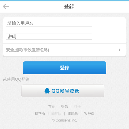
登錄
安全提問(未設置請忽略)
登錄
或使用QQ登錄
首頁
|
登錄
|
註冊
標準版
|
觸屏版
|
電腦版
|
客戶端
© Comsenz Inc.