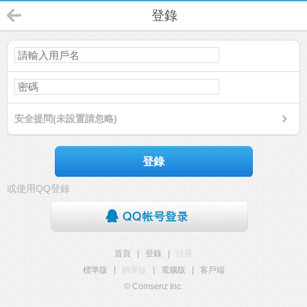
登錄
安全提問(未設置請忽略)
登錄
或使用QQ登錄
首頁
|
登錄
|
註冊
標準版
|
觸屏版
|
電腦版
|
客戶端
© Comsenz Inc.