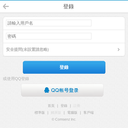
登錄
安全提問(未設置請忽略)
登錄
或使用QQ登錄
首頁
|
登錄
|
註冊
標準版
|
觸屏版
|
電腦版
|
客戶端
© Comsenz Inc.