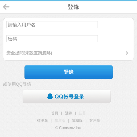
登錄
安全提問(未設置請忽略)
登錄
或使用QQ登錄
首頁
|
登錄
|
註冊
標準版
|
觸屏版
|
電腦版
|
客戶端
© Comsenz Inc.